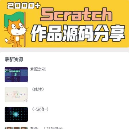
最新资源
梦魇之夜
《线性》
《~波浪~》
登录！ | 益智游戏