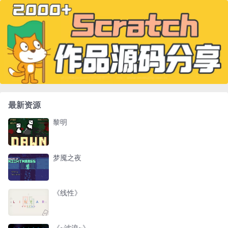
最新资源
黎明
梦魇之夜
《线性》
《~波浪~》