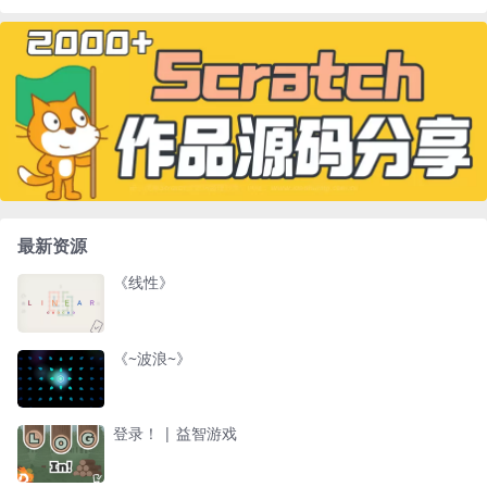
最新资源
《线性》
《~波浪~》
登录！ | 益智游戏