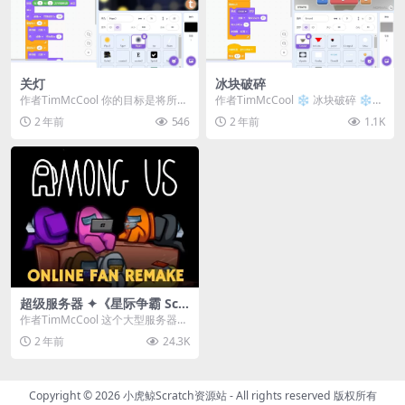
关灯
冰块破碎
作者TimMcCool 你的目标是将所有
作者TimMcCool ❄️ 冰块破碎 ❄️
的灯都关掉。点击一盏灯可以切换
使用 [WASD] / [箭头键]...
2 年前
546
2 年前
1.1K
其状态。但...
超级服务器 ✦《星际争霸 Scr
atch（经典版本）》
作者TimMcCool 这个大型服务器支
持最多9个房间（不会经常满员），
2 年前
24.3K
并且支持...
Copyright © 2026
小虎鲸Scratch资源站
- All rights reserved 版权所有