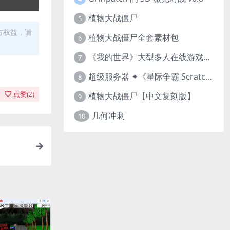
植物大战僵尸
5
方权益，请
植物大战僵尸全套素材包
6
《我的世界》大型多人在线游戏（MMO）v1.7
7
超级服务器 ✦《星际争霸 Scratch（经典版本）》
8
点赞(
2
)
植物大战僵尸【中文复刻版】
9
几何冲刺
10