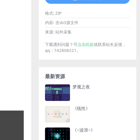
格式:
ZIP
内容:
含sb3源文件
来源:
站外采集
下载遇到问题？可
点击此处
或联系站长反馈，
qq：742808221。
最新资源
梦魇之夜
《线性》
《~波浪~》