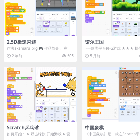
2.5D极速闪避
诺尔王国
作者akamaru_prg 🎮 作品简介： 在
~一款类平台RPG游戏 ★★★ 操
《2.5D极速闪避》这款游戏中，你...
★★★ ===============...
2 年前
605
5 月前
Scratch乒乓球
中国象棋
如何开始： ➤ 双击绿旗 开始游戏 ➤ 设
《中国象棋》是一款在Scratch
定你的目标分数（或选择无限模式） ➤
心打造的互动学习游戏，它巧妙