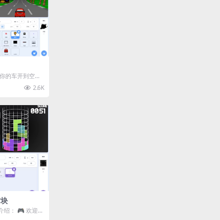
把你的车开到空旷
围没有其他人，
2.6K
方块
品介绍： 🎮 欢迎来
 这是...