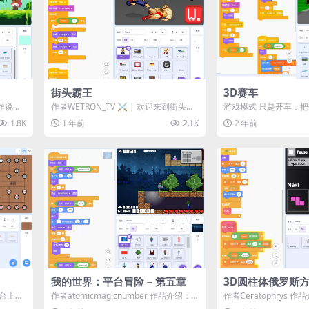
街头霸王
3D赛车
作说明
作者WETRON_TV ⚔️ | 欢迎来到街头霸
游戏模式 只是开车：
王世界 | ⚔️ ​​操作说明：...
的公路上去兜一圈。周
1.8K
1 年前
2.1K
2 年前
所以你开车...
我的世界：平台冒险 – 第五章
3D圆柱体俄罗斯
平台上精
作者atomicmagicnumber 作品介绍：
作者Ceratophrys 作
地将中
⛏️ 《我的世界：平台冒险 ...
到《圆柱体俄罗斯方块》！