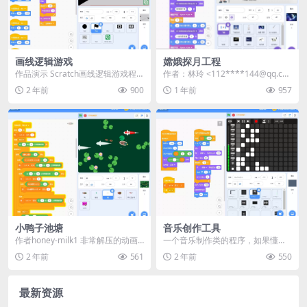
画线逻辑游戏
嫦娥探月工程
作品演示 Scratch画线逻辑游戏程
作者：林玲 <112****144@qq.co
序说明 项目名称: 画线逻辑游戏 概
m> | 站内用户投稿...
2 年前
900
1 年前
957
要: ...
小鸭子池塘
音乐创作工具
作者honey-milk1 非常解压的动画
一个音乐制作类的程序，如果懂乐
游戏，用鼠标控制鸭妈妈在池塘里
理知识可以用来制作好听的音乐。
2 年前
561
2 年前
550
寻找小鸭...
演示
最新资源