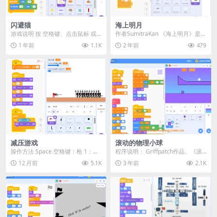
闪避猫
海上明月
游戏说明 按 空格键、点击鼠标 或
作者SumitraKan 《海上明月》是一
使用 上方向键 进行跳跃 躲避障碍
部充满诗意的Scratch艺术动画作
1 年前
1.1K
2 年前
479
物：方块、...
品...
减压游戏
滚动的物理小球
操作方法 Space 空格键：枪 1：大
程序说明： Griffpatch作品。《滚
炮 2：龟派气功 3：炸弹 4：剑
动的物理小球》是一款基于Scratc
12 月前
5.1K
3 年前
2.1K
5：...
h...