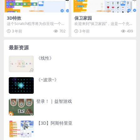
3D特效
保卫家园
这个Scratch程序将为你呈现一个独
欢迎来到“保卫家园”，这是一个充满
特的3D效果。在屏幕上，你将看到
刺激与乐趣的Scratch程序游戏。在
3 年前
702
3 年前
499
一个白色的...
这个游戏...
最新资源
《线性》
《~波浪~》
登录！ | 益智游戏
【3D】阿斯特里亚