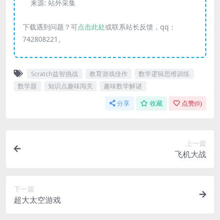
来源:
站外采集
下载遇到问题？可
点击此处
或联系站长反馈，qq：
742808221。
Scratch益智挑战
教育游戏佳作
数学逻辑思维训练
数学题
知识点趣味闯关
趣味数学解谜
分享
收藏
点赞(
0
)
上一篇
飞机大战
下一篇
超大太空游戏