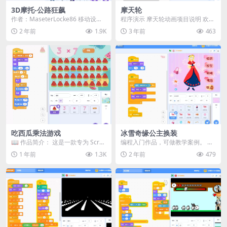
3D摩托-公路狂飙
摩天轮
作者：MaseterLocke86 移动设备
程序演示 摩天轮动画项目说明 欢迎
友好型 * 使用空格键或右箭头键选
来到“摩天轮”项目！这是一个专为小
2 年前
1.9K
3 年前
463
择...
朋友设计的S...
吃西瓜乘法游戏
冰雪奇缘公主换装
📖 作品简介：​ 这是一款专为 Scrat
编程入门作品，可做教学案例。 演
ch 初学者设计的教学作品，通过吃
示
1 年前
1.3K
2 年前
479
西瓜...