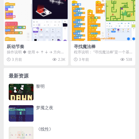
跃动节奏
寻找魔法棒
操作说明 ◆ 使用 ← ↑ ↓ → 方向键
程序说明： “寻找魔法棒”是一个基
移动 ◆ 躲避红色光脉冲，随着难度
于Scratch平台开发的迷宫探险游
3 月前
2.3K
3 年前
538
逐渐...
戏。在这个...
最新资源
黎明
梦魇之夜
《线性》