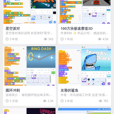
星空派对
100方块极速赛道3D
星空派对项目说明 欢迎来到“星空派
作者b9e ✨ 作品介绍： 挑战你的
对”项目！这是一个专为小朋友设计
驾驶极限，在高速3D赛道上狂飙！
3 年前
543
1 年前
4.5K
的Scratc...
🏁《100...
圆环冲刺
友善的鲨鱼
游戏简介： 操控圆环抵达每关终
作者：河马游戏工作室 这是“友善鲨
点，全程不可触碰金属边缘！圆环
鱼”游戏！ 吓跑那些接近危险的游泳
5 月前
2.3K
2 年前
765
会持续下落，按住上方...
者！ 并尽量...