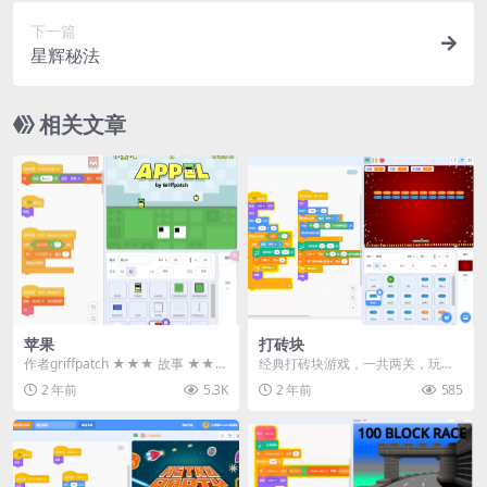
下一篇
星辉秘法
相关文章
苹果
打砖块
作者griffpatch ★★★ 故事 ★★
经典打砖块游戏，一共两关，玩法
★ 微观经理，在他渴望获得金苹果
简单，适合做教学案例。 《打砖
2 年前
5.3K
2 年前
585
的力...
块》是一款充满趣味与...