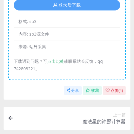
登录后下载
格式:
sb3
内容:
sb3源文件
来源:
站外采集
下载遇到问题？可
点击此处
或联系站长反馈，qq：
742808221。
分享
收藏
点赞(
4
)
上一篇
魔法星的许愿计算器