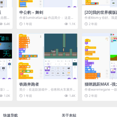
版
申公豹 – 舞剑
[2D]我的世界横
四部分】
，点击图标
作者SumitraKan 📖 作品简介：​ 这是一
作者kksm-y 你好。我是
款以申公豹为主题的 Scrat...
次我尝试制作了一个Minec
6.4K
1 年前
1.1K
2 年前
铁路奔跑者
猫咪跳跃MAX -
《幻影》是
简介：在这款游戏中，你将和火车展开
作者waremegane 
...
一场极速竞赛！目标只有一个：在火车
戏，你将穿过黑猫家族
1.0K
1 年前
1.4K
2 年前
到达终点前跑...
得宝...
快速导航
关于本站