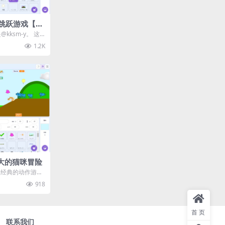
版跳跃游戏【第
@kksm-y。 这
ra...
1.2K
强大的猫咪冒险
一款经典的动作游
的重重障碍并获
918
首页
联系我们