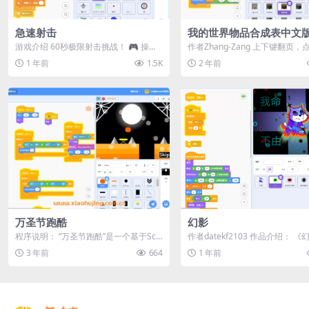
急速射击
我的世界物品合成表中文
游戏介绍 60秒极限射击挑战！ ​​🎮 操作
作者Zhang-Zang 上下键翻页
方式​​ 用鼠标指针移动准星 点击或...
查看合成表。 预览
1 年前
1.5K
2 年前
万圣节跑酷
幻影
程序说明： “万圣节跑酷”是一个基于Scr
作者datekf2103 作品介绍： 
atch平台开发的跑酷游戏。在这个游戏...
一款充满创意的动画作品，灵感源自
3 年前
664
1 年前