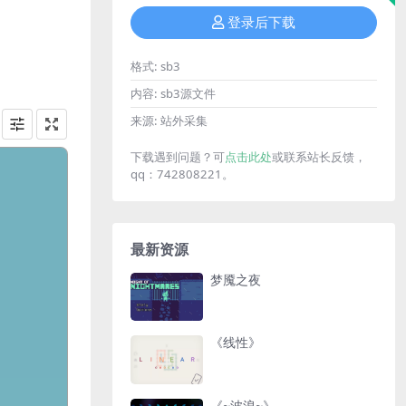
登录后下载
格式:
sb3
内容:
sb3源文件
来源:
站外采集
下载遇到问题？可
点击此处
或联系站长反馈，
qq：742808221。
最新资源
梦魇之夜
《线性》
《~波浪~》