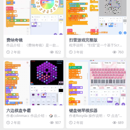
费纳奇镜
扫雷游戏完整版
作品介绍： 《费纳奇镜》是一款基
程序说明： “扫雷”是一个基于Scrat
于经典动画装置菲纳奇镜的旋转动
ch平台开发的经典游戏重现项目。
2 年前
822
3 年前
760
画游戏。通过点击绿...
在这个游...
六边棋盘争霸
键盘钢琴模拟器
作者colinmacc 作品介绍： 🎲 欢迎
作者Rosyda 操作说明： ♡ 点击“Ty
体验《六边棋盘争霸》！ 这是一款
pe”按钮以播放“黑键” ♡ 使用“...
2 年前
907
2 年前
689
经典...