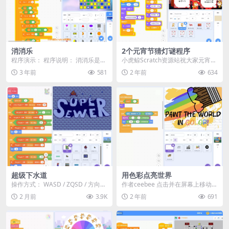
消消乐
2个元宵节猜灯谜程序
程序演示： 程序说明： 消消乐是一
小虎鲸Scratch资源站祝大家元宵节
款经典的消除类游戏，玩家需要通
快乐，愿大家健健康康团团圆圆！
3 年前
581
2 年前
634
过点击鼠标来交换...
本次给大家...
超级下水道
用色彩点亮世界
操作方式： WASD / ZQSD / 方向
作者ceebee 点击并在屏幕上移动，
键 —— 移动 下方向键 —— 下蹲...
揭示下面丰富多彩的图像。 按空格
2 月前
3.9K
2 年前
691
键或点击右...