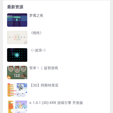
最新资源
梦魇之夜
《线性》
《~波浪~》
登录！ | 益智游戏
【3D】阿斯特里亚
v. 1.0.1 (3D) KRR 游戏引擎 开发版