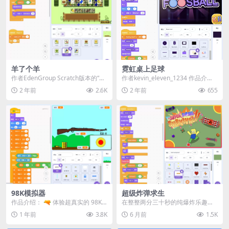
羊了个羊
霓虹桌上足球
作者EdenGroup Scratch版本的“羊
作者kevin_eleven_1234 作品介
了个羊”小游戏，是一款基于Scr...
绍： 《霓虹桌上足球》是一款节奏
2 年前
2.6K
2 年前
655
紧...
98K模拟器
超级炸弹求生
作品介绍： 🔫 体验超真实的 98K
在整整两分三十秒的纯爆炸乐趣中
狙击步枪操作！🎯 在 《98K模拟
生存下来！躲避大量随机掉落的炸
1 年前
3.8K
6 月前
1.5K
器》 中...
弹，收集各种道具，并...