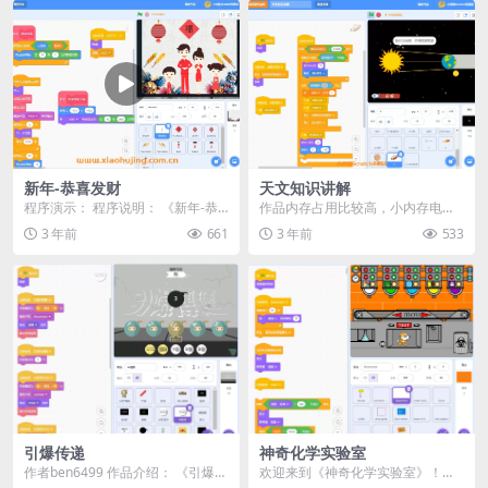
新年-恭喜发财
天文知识讲解
程序演示： 程序说明： 《新年-恭
作品内存占用比较高，小内存电脑
喜发财》是一个基于Scratch平台制
运行不了。 程序演示： 程序说明：
3 年前
661
3 年前
533
作的动画...
“天文知识讲解...
引爆传递
神奇化学实验室
作者ben6499 作品介绍： 《引爆传
欢迎来到《神奇化学实验室》！在