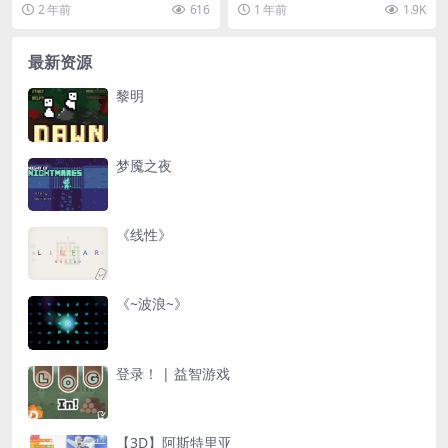
递》是一款自制AI陪玩游戏，灵感
这里，你可以自由组合各种化学效
2 年前
616
1 年前
1.9K
源自经典...
果，进行实验并观察变...
最新资源
黎明
梦魇之夜
《线性》
《~波浪~》
登录！ | 益智游戏
【3D】阿斯特里亚