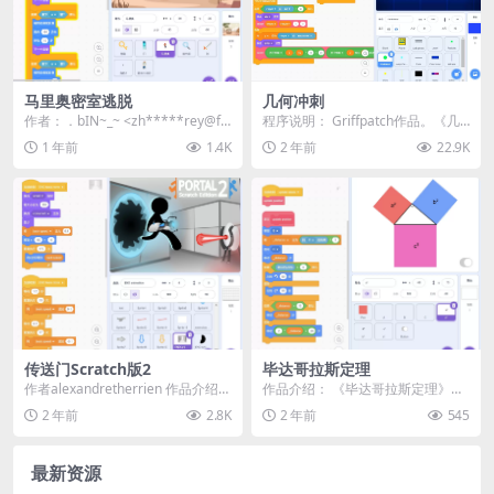
马里奥密室逃脱
几何冲刺
作者：．bIN~_~ <zh*****rey@fo
程序说明： Griffpatch作品。《几
xmail.com>...
何冲刺》是一款基于Scratch平台
1 年前
1.4K
2 年前
22.9K
开...
传送门Scratch版2
毕达哥拉斯定理
作者alexandretherrien 作品介绍：
作品介绍： 《毕达哥拉斯定理》是
欢迎来到《传送门 Scrat...
一款互动演示程序，展示了毕达哥
2 年前
2.8K
2 年前
545
拉斯定理在直角三角...
最新资源