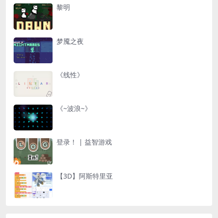
黎明
梦魇之夜
《线性》
《~波浪~》
登录！ | 益智游戏
【3D】阿斯特里亚