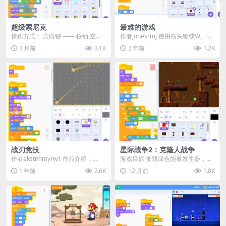
超级索尼克
最难的游戏
操作方式： 方向键 —— 移动 空
作者jonesrmj 使用箭头键或W、
格 —— 射击 游戏玩法： 躲避导弹
A、S、D键来移动红色方块。当你
3 月前
3.1K
2 年前
1.2K
收集强化...
点击“开始...
战刃竞技
星际战争2：克隆人战争
作者akstnhmyrw1 作品介绍：
游戏目标 摧毁绿色能量发生器，才
《战刃竞技》是一款竞技对战游
能开启大门。 操作说明 方向键：移
1 年前
2.6K
12 月前
1.8K
戏，玩家可以...
动 A 或 空...