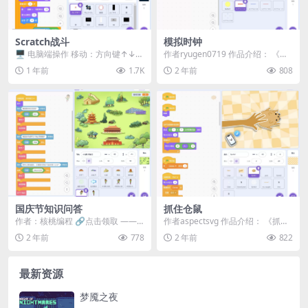
Scratch战斗
模拟时钟
🖥️ 电脑端操作​​ 移动：方向键↑↓←
作者ryugen0719 作品介绍： 《模
→ 低速模式：Z键 ​​📱 手机端操作​...
拟时钟》是一款模拟现实时钟运作
1 年前
1.7K
2 年前
808
的程序，...
国庆节知识问答
抓住仓鼠
作者：核桃编程 🔗点击领取 ——
作者aspectsvg 作品介绍： 《抓住
核桃编程趣味编程创作礼盒8件套，
仓鼠》是一款趣味挑战游戏。你的
2 年前
778
2 年前
822
仅10.8元（...
任务是在...
最新资源
梦魇之夜