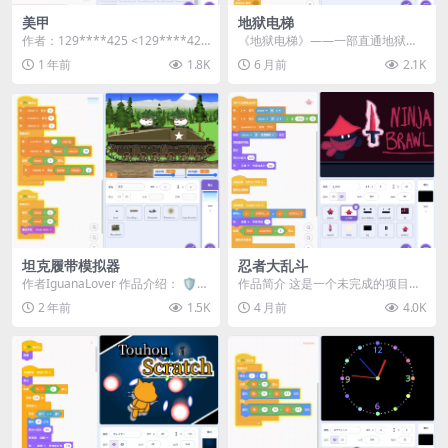
美甲
地狱电梯
作者：129****425 <129****425
《地狱电梯》——一部直通地狱的
@qq.com> ...
电梯。电梯的绳索会断裂，让你坠
1 年前
1.8K
6 月前
2.1K
入地狱。完成任务可获...
坦克履带模拟器
忍者大乱斗
作者IguanaLover 作品介绍： 🛡️
作品简介 这是一个未完成的项目，
欢迎体验《坦克履带模拟器》！ 这
但依然可以游玩。 操作说明 移
2 年前
1.5K
4 月前
4.0K
是...
动： 方向键（← ...