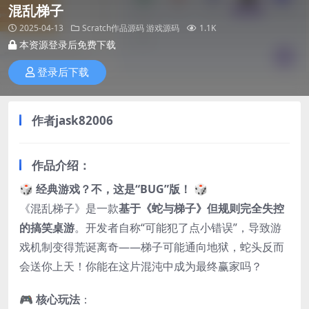
混乱梯子
2025-04-13
Scratch作品源码
游戏源码
1.1K
本资源登录后免费下载
登录后下载
作者
jask82006
作品介绍：
🎲
经典游戏？不，这是“BUG”版！
🎲
《混乱梯子》是一款
基于《蛇与梯子》但规则完全失控
的搞笑桌游
。开发者自称“可能犯了点小错误”，导致游
戏机制变得荒诞离奇——梯子可能通向地狱，蛇头反而
会送你上天！你能在这片混沌中成为最终赢家吗？
🎮
核心玩法
：