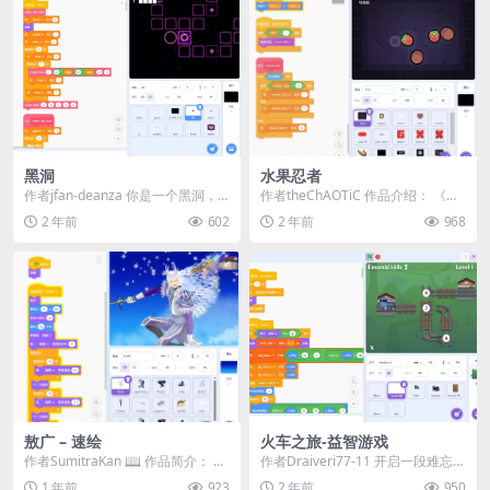
黑洞
水果忍者
作者jfan-deanza 你是一个黑洞，
作者theChAOTiC 作品介绍： 《水
从一个格子跳到另一个格子，在移
果忍者》是一款经典的切割游戏，
2 年前
602
2 年前
968
动中要小...
玩家通过...
敖广 – 速绘
火车之旅-益智游戏
作者SumitraKan 📖 作品简介：​ 这
作者Draiveri77-11 开启一段难忘的
是一款以敖广​（东海龙王）为主题
火车之旅，穿越6个不同的世界，挑
1 年前
923
2 年前
950