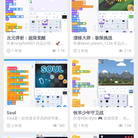
次元弹射：超限觉醒
漂移大师：极限挑战
作者ninjafish007 作品介绍： 🚀 集
作者kevin_eleven_1234 作品介
结全宇宙动漫战力，突破物理法则
绍： 🌟 欢迎来到《漂移大师：极
1 年前
1.7K
2 年前
2.1K
的...
限...
Soul
牧羊少年守卫战
Soul是一款热度非常高的快节奏生
作者KillerByte 🎮 游戏背景：​​ 你是
存类游戏。 击败敌人解锁更多的技
一个牧羊少年，必须守护唯一的
2 年前
740
1 年前
1.5K
能，尽可能长时...
绵...