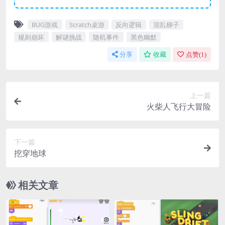
BUG游戏
Scratch桌游
反向逻辑
混乱梯子
规则崩坏
解谜挑战
随机事件
黑色幽默
分享
收藏
点赞(
1
)
上一篇
火柴人飞行大冒险
下一篇
挖穿地球
相关文章