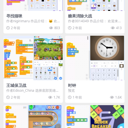
寻找猫咪
糖果消除大战
作者nigirimaru 作品介绍： 🐱 欢
作者0014049 作品介绍： 欢迎来到
迎来到《寻找猫咪》！ 在这款趣味
《糖果消除大战》，这是基于 King
2 年前
803
2 年前
413
十足...
原...
王城保卫战
时钟
作者Edison_China 选择底部英雄卡
预览
片或技能卡片，释放英雄或技能，
2 年前
1.7K
1 年前
1.6K
阻止怪...