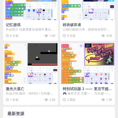
记忆游戏
砖块破坏者
作品简介 玩家需要在游戏中通过记
让我们操控小球，把砖块全部打碎
忆和匹配来完成挑战，游戏规则和
吧！
6 月前
1.0K
9 月前
3.0K
操作说明已内置在游...
激光大逃亡
特别试玩版 2 —— 复活节超级
卡丁车赛
作品介绍 操作：WASD / 方向键 小
🎮 操作方式 方案一： 方向键 ——
心激光，别碰到！ 🏃 快来挑战激
移动 Z —— 跳跃 / 漂移 方案二： ...
1 年前
2.3K
2 周前
1.3K
光大逃亡...
最新资源