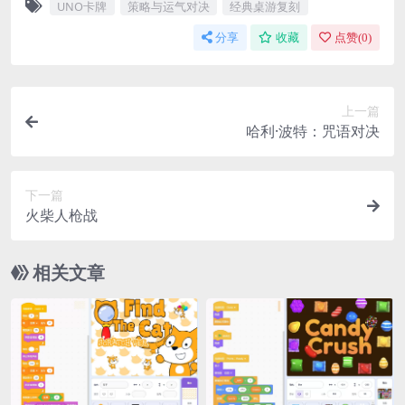
UNO卡牌
策略与运气对决
经典桌游复刻
分享
收藏
点赞(
0
)
上一篇
哈利·波特：咒语对决
下一篇
火柴人枪战
相关文章