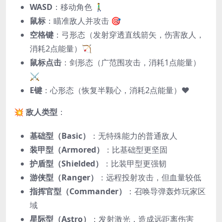
WASD
：移动角色 🚶‍♂️
鼠标
：瞄准敌人并攻击 🎯
空格键
：弓形态（发射穿透直线箭矢，伤害敌人，
消耗2点能量）🏹
鼠标点击
：剑形态（广范围攻击，消耗1点能量）
⚔️
E键
：心形态（恢复半颗心，消耗2点能量）❤️
💥
敌人类型
：
基础型（Basic）
：无特殊能力的普通敌人
装甲型（Armored）
：比基础型更坚固
护盾型（Shielded）
：比装甲型更强韧
游侠型（Ranger）
：远程投射攻击，但血量较低
指挥官型（Commander）
：召唤导弹轰炸玩家区
域
星际型（Astro）
：发射激光，造成远距离伤害