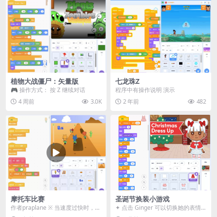
植物大战僵尸：矢量版
七龙珠Z
🎮 操作方式： 按 Z 继续对话
程序中有操作说明 演示
4 周前
3.0K
2 年前
482
摩托车比赛
圣诞节换装小游戏
作者praplane ※ 当速度过快时，请
✦ 点击 Ginger 可以切换她的表情✦
减小速度控制。（反之，当速度过
点击她的头发和刘海可以更换发型