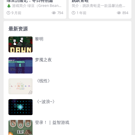
绿豆历险记：冬日特别篇
跳跃青蛙
🎄 游戏简介 绿豆（Green Bean）
简介：跳跃青蛙是一款温馨治愈的
和他的伙伴们正准备欢庆节日，然
平台跳跃类游戏，你将扮演一只青
9 月前
794
1 年前
894
而灾难再...
蛙，在睡莲之间跳跃前...
最新资源
黎明
梦魇之夜
《线性》
《~波浪~》
登录！ | 益智游戏