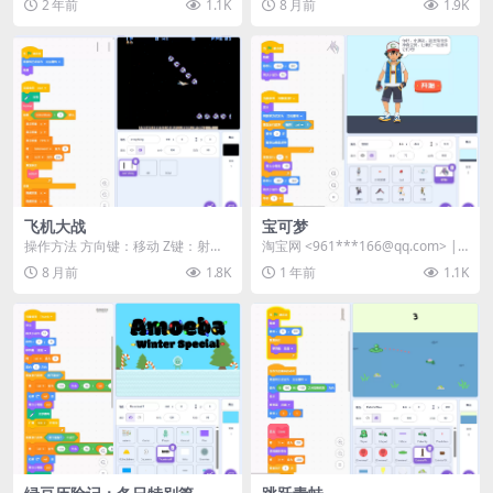
2 年前
1.1K
8 月前
1.9K
慢时，请...
✦ 打...
飞机大战
宝可梦
操作方法 方向键：移动 Z键：射击
淘宝网 <961***166@qq.com> |
X键：发射导弹（装备时） C键：能
站内用户投稿 作品...
8 月前
1.8K
1 年前
1.1K
量提升 A...