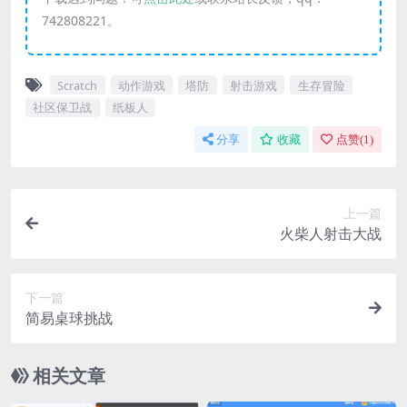
742808221。
Scratch
动作游戏
塔防
射击游戏
生存冒险
社区保卫战
纸板人
分享
收藏
点赞(
1
)
上一篇
火柴人射击大战
下一篇
简易桌球挑战
相关文章