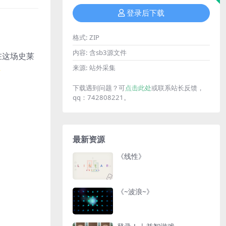
登录后下载
格式:
ZIP
内容:
含sb3源文件
。在这场史莱
来源:
站外采集
✨
下载遇到问题？可
点击此处
或联系站长反馈，
qq：742808221。
最新资源
《线性》
《~波浪~》