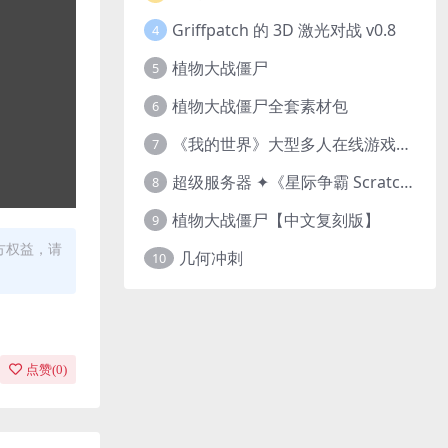
Griffpatch 的 3D 激光对战 v0.8
4
植物大战僵尸
5
植物大战僵尸全套素材包
6
《我的世界》大型多人在线游戏（MMO）v1.7
7
超级服务器 ✦《星际争霸 Scratch（经典版本）》
8
植物大战僵尸【中文复刻版】
9
方权益，请
几何冲刺
10
点赞(
0
)