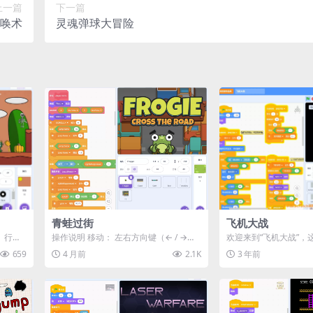
上一篇
下一篇
唤术
灵魂弹球大冒险
青蛙过街
飞机大战
： 行走
操作说明 移动： 左右方向键（← / →）
欢迎来到“飞机大战”，
控制青蛙左右移动 跳跃前进： 按上方
与乐趣的Scratch程
659
4 月前
2.1K
3 年前
向...
戏...