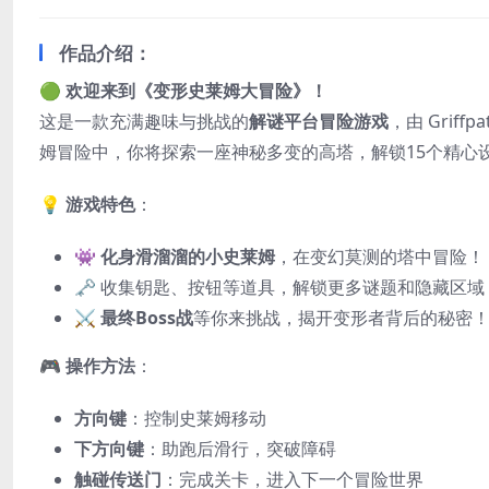
作品介绍：
🟢
欢迎来到《变形史莱姆大冒险》！
这是一款充满趣味与挑战的
解谜平台冒险游戏
，由 Grif
姆冒险中，你将探索一座神秘多变的高塔，解锁15个精心设
💡
游戏特色
：
👾
化身滑溜溜的小史莱姆
，在变幻莫测的塔中冒险！
🗝️ 收集钥匙、按钮等道具，解锁更多谜题和隐藏区域
⚔️
最终Boss战
等你来挑战，揭开变形者背后的秘密
🎮
操作方法
：
方向键
：控制史莱姆移动
下方向键
：助跑后滑行，突破障碍
触碰传送门
：完成关卡，进入下一个冒险世界