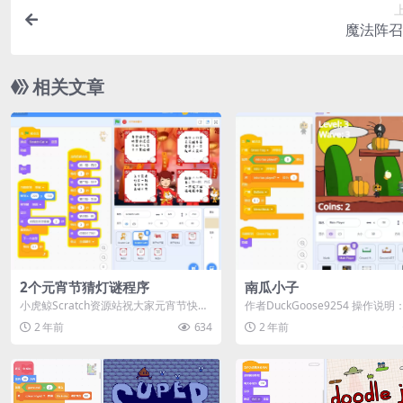
魔法阵召
相关文章
2个元宵节猜灯谜程序
南瓜小子
小虎鲸Scratch资源站祝大家元宵节快
作者DuckGoose9254 操作说明
乐，愿大家健健康康团团圆圆！ 本次给
（左/右，或 A/D 键） 跳跃...
2 年前
634
2 年前
大家...