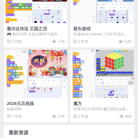
塞尔达传说 王国之泪
箭头游戏
🎮 操作说明 从告示牌学习操作 或
作者kevin_eleven_1234 作品介
者触摸屏幕边缘 你能找到全部 5 只
绍： 箭头游戏是一款移动端友好小
5 月前
1.5K
2 年前
1.2K
狗狗吗？ ...
游...
2026元旦祝福
魔方
鼠标控制
作者3412196936 魔方的玩法就是
尽快将魔方还原. “打乱&#...
7 月前
1.5K
2 年前
904
最新资源