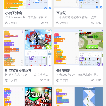
小鸭子池塘
西游记
作者honey-milk1 非常解压的动画
一个西游题材的教学作品。 点击鼠
游戏，用鼠标控制鸭妈妈在池塘里
标左键或按下空格键发射冲击波，
2 年前
561
2 年前
1.2K
寻找小鸭...
保护唐僧。 演示
时空警官提米亚斯
僵尸来袭
▶ 操作方式 A / D —— 左右移动
作者GoofyBoy- 《僵尸来袭》是一
W —— 跳跃 按住鼠标按钮 ——
款充满紧张刺激氛围的Scratch冒险
3 月前
2.1K
2 年前
1.2K
瞄...
游...