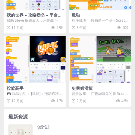
我的世界 – 攻略堡垒 – 平台跳
数独
跃游戏
帮助 Steve 躲避敌人，用剑战斗并
程序说明： 数独是一个基于Scratc
偷取钻石！ ★★★ 电脑操作 ★★
h平台开发的逻辑游戏程序。在这个
11 月前
4.9K
3 年前
409
★ WA...
程序中，玩...
投篮高手
史莱姆滑板
🎮 玩法说明： [鼠标]：拖动瞄准，
背景故事： 在繁华喧嚣的新 Scratc
释放投篮 [收集星星]：在菜单中解
h 城地底深处…… Scratch 猫与...
12 月前
1.7K
2 月前
4.5K
锁炫酷篮球...
最新资源
《线性》