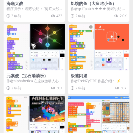
海底大战
饥饿的鱼（大鱼吃小鱼）
程序演示： 程序说明： “海底大战”
作者griffpatch ★★★ 游戏说明 ★
是一个基于Scratch制作的简单射击
★★ 使用鼠标或光标键来控制你那
3 年前
433
2 年前
2.0K
游戏。...
只...
元素使（宝石消消乐）
极速闪避
作者alphabetica 在这款激动人心的
作者FreNZyFIRE 作品介绍： ⚡ 欢
游戏中，你将化身为元素使，利用
迎来到《极速闪避》！⚡ 这是一款
2 年前
507
2 年前
507
宝石的...
极易...