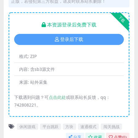
正版，若侵犯第三方权益，请及时联系站长删除！
下载
本资源登录后免费下载
登录后下载
格式:
ZIP
内容:
含sb3源文件
来源:
站外采集
下载遇到问题？可
点击此处
或联系站长反馈，qq：
742808221。
休闲游戏
平台跳跃
方块
速通模式
闯关挑战
分享
收藏
点赞(
0
)