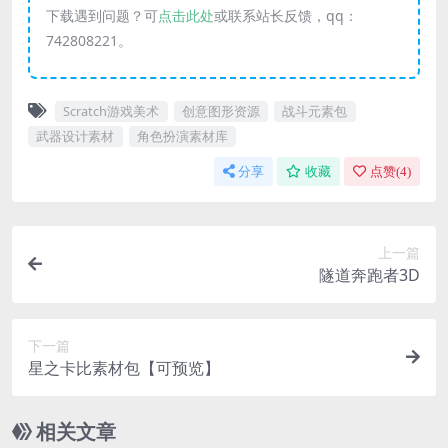
下载遇到问题？可
点击此处
或联系站长反馈，qq：
742808221。
Scratch游戏美术
创意图形资源
战斗元素包
武器设计素材
角色扮演素材库
分享
收藏
点赞(
4
)
上一篇
隧道奔跑者3D
下一篇
星之卡比素材包【可预览】
相关文章