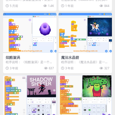
的红色小潜艇，向广阔海洋的深处
机风射击游戏中，操控主角 Rob 抵
5 月前
1.4K
1 年前
844
下潜，直至海...
御来自...
炫酷漩涡
魔法水晶箭
程序说明： 《炫酷漩涡》是一个利
程序说明： 《魔法水晶箭》是一个
用Scratch平台制作的动画项目。这
基于Scratch平台开发的入门级小游
3 年前
637
3 年前
327
个项目展示...
戏。在这个...