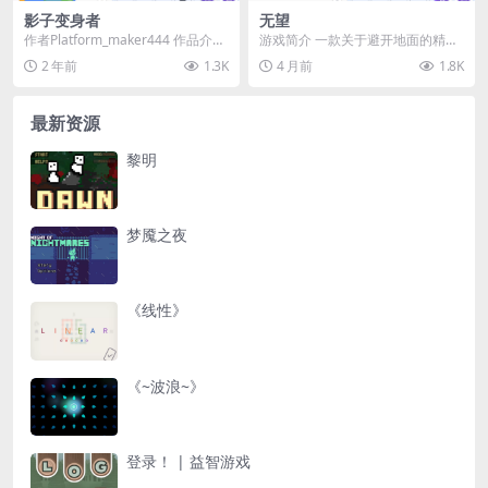
影子变身者
无望
作者Platform_maker444 作品介
游戏简介 一款关于避开地面的精准
绍： 🌑 欢迎来到《影子变身
平台跳跃游戏！ 操作说明 动作 按
2 年前
1.3K
4 月前
1.8K
者》！...
键 推进剧情 ...
最新资源
黎明
梦魇之夜
《线性》
《~波浪~》
登录！ | 益智游戏