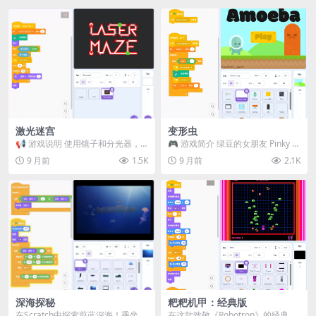
激光迷宫
变形虫
📢 游戏说明 使用镜子和分光器，
🎮 游戏简介 绿豆的女朋友 Pinky 被
将激光反射到目标上！ 🎮 操作指
困在黑暗的地牢中，快来扮演绿
9 月前
1.5K
9 月前
2.1K
南 点击 方块来...
豆，勇敢地...
深海探秘
粑粑机甲：经典版
在Scratch中探索蔚蓝深海！乘坐你
在这款致敬《Robotron》的经典街