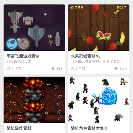
宇宙飞船游戏素材
水果忍者素材包
部分角色可点击
《水果忍者素材包》汇聚了各式鲜
美诱人的水果图像与清脆悦耳的切
7 月前
398
2 年前
6.6K
割音效，专为追求极致...
随机爆炸素材
随机角色素材大集合