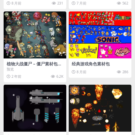
8 月前
231
7 月前
562
植物大战僵尸 – 僵尸素材包
经典游戏角色素材包
【可预览】
预览
8 月前
286
2 年前
6.2K