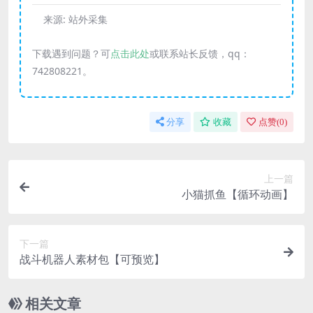
来源:
站外采集
下载遇到问题？可
点击此处
或联系站长反馈，qq：
742808221。
分享
收藏
点赞(
0
)
上一篇
小猫抓鱼【循环动画】
下一篇
战斗机器人素材包【可预览】
相关文章